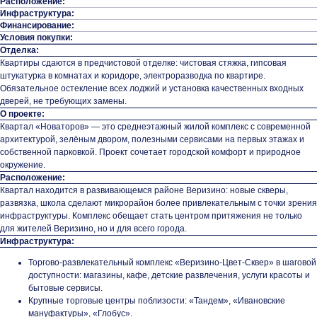
Расположение:
Инфраструктура:
Финансирование:
Условия покупки:
Отделка:
Квартиры сдаются в предчистовой отделке: чистовая стяжка, гипсовая
штукатурка в комнатах и коридоре, электроразводка по квартире.
Обязательное остекление всех лоджий и установка качественных входных
дверей, не требующих замены.
О проекте:
Квартал «Новаторов» — это среднеэтажный жилой комплекс с современной
архитектурой, зелёным двором, полезными сервисами на первых этажах и
собственной парковкой. Проект сочетает городской комфорт и природное
окружение.
Расположение:
Квартал находится в развивающемся районе Веризино: новые скверы,
развязка, школа сделают микрорайон более привлекательным с точки зрения
инфраструктуры. Комплекс обещает стать центром притяжения не только
для жителей Веризино, но и для всего города.
Инфраструктура:
Торгово-развлекательный комплекс «Веризино-Цвет-Сквер» в шаговой
доступности: магазины, кафе, детские развлечения, услуги красоты и
бытовые сервисы.
Крупные торговые центры поблизости: «Тандем», «Ивановские
мануфактуры», «Глобус».