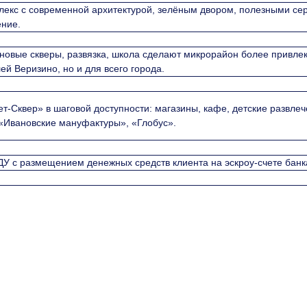
екс с современной архитектурой, зелёным двором, полезными сер
ение.
новые скверы, развязка, школа сделают микрорайон более привлек
й Веризино, но и для всего города.
-Сквер» в шаговой доступности: магазины, кафе, детские развлеч
 «Ивановские мануфактуры», «Глобус».
У с размещением денежных средств клиента на эскроу-счете банк