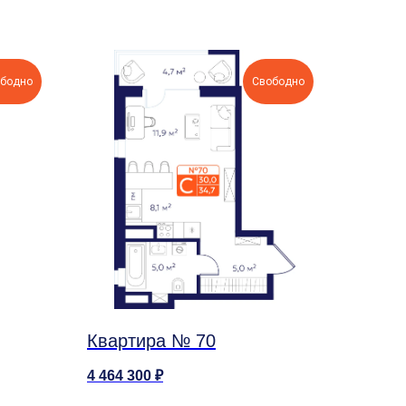
бодно
Свободно
Квартира № 70
4 464 300
₽