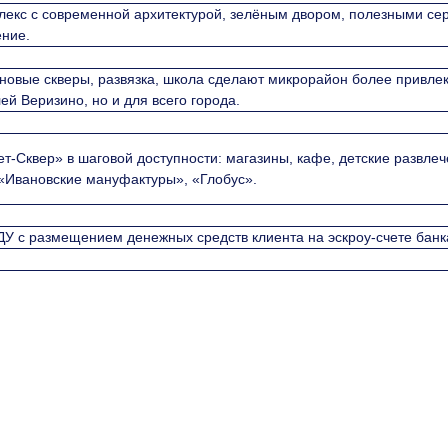
екс с современной архитектурой, зелёным двором, полезными сер
ение.
новые скверы, развязка, школа сделают микрорайон более привлек
й Веризино, но и для всего города.
-Сквер» в шаговой доступности: магазины, кафе, детские развлеч
 «Ивановские мануфактуры», «Глобус».
У с размещением денежных средств клиента на эскроу-счете банк