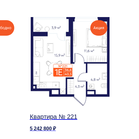
бодно
Акция
Квартира № 221
5 242 800
₽