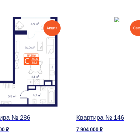
Акция
Сво
ира № 286
Квартира № 146
00
₽
7 904 000
₽