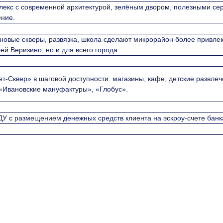
екс с современной архитектурой, зелёным двором, полезными сер
ение.
новые скверы, развязка, школа сделают микрорайон более привлек
й Веризино, но и для всего города.
-Сквер» в шаговой доступности: магазины, кафе, детские развлеч
 «Ивановские мануфактуры», «Глобус».
У с размещением денежных средств клиента на эскроу-счете банк