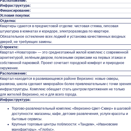
Расположение:
Инфраструктура:
Финансирование:
Условия покупки:
Отделка:
Квартиры сдаются в предчистовой отделке: чистовая стяжка, гипсовая
штукатурка в комнатах и коридоре, электроразводка по квартире.
Обязательное остекление всех лоджий и установка качественных входных
дверей, не требующих замены.
О проекте:
Квартал «Новаторов» — это среднеэтажный жилой комплекс с современной
архитектурой, зелёным двором, полезными сервисами на первых этажах и
собственной парковкой. Проект сочетает городской комфорт и природное
окружение.
Расположение:
Квартал находится в развивающемся районе Веризино: новые скверы,
развязка, школа сделают микрорайон более привлекательным с точки зрения
инфраструктуры. Комплекс обещает стать центром притяжения не только
для жителей Веризино, но и для всего города.
Инфраструктура:
Торгово-развлекательный комплекс «Веризино-Цвет-Сквер» в шаговой
доступности: магазины, кафе, детские развлечения, услуги красоты и
бытовые сервисы.
Крупные торговые центры поблизости: «Тандем», «Ивановские
мануфактуры», «Глобус».