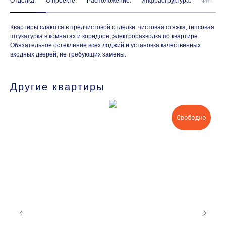
Отделка:
О проекте:
Расположение:
Инфраструктура:
Финанси
Квартиры сдаются в предчистовой отделке: чистовая стяжка, гипсовая
штукатурка в комнатах и коридоре, электроразводка по квартире.
Обязательное остекление всех лоджий и установка качественных
входных дверей, не требующих замены.
Другие квартиры
Свободно