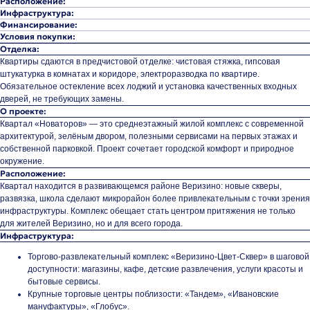
Расположение:
Инфраструктура:
Финансирование:
Условия покупки:
Отделка:
Квартиры сдаются в предчистовой отделке: чистовая стяжка, гипсовая
штукатурка в комнатах и коридоре, электроразводка по квартире.
Обязательное остекление всех лоджий и установка качественных входных
дверей, не требующих замены.
О проекте:
Квартал «Новаторов» — это среднеэтажный жилой комплекс с современной
архитектурой, зелёным двором, полезными сервисами на первых этажах и
собственной парковкой. Проект сочетает городской комфорт и природное
окружение.
Расположение:
Квартал находится в развивающемся районе Веризино: новые скверы,
развязка, школа сделают микрорайон более привлекательным с точки зрения
инфраструктуры. Комплекс обещает стать центром притяжения не только
для жителей Веризино, но и для всего города.
Инфраструктура:
Торгово-развлекательный комплекс «Веризино-Цвет-Сквер» в шаговой
доступности: магазины, кафе, детские развлечения, услуги красоты и
бытовые сервисы.
Крупные торговые центры поблизости: «Тандем», «Ивановские
мануфактуры», «Глобус».