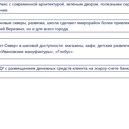
екс с современной архитектурой, зелёным двором, полезными сер
ение.
новые скверы, развязка, школа сделают микрорайон более привлек
й Веризино, но и для всего города.
-Сквер» в шаговой доступности: магазины, кафе, детские развлеч
 «Ивановские мануфактуры», «Глобус».
У с размещением денежных средств клиента на эскроу-счете банк