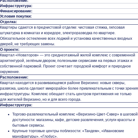
Расположение:
Инфраструктура:
Финансирование:
Условия покупки:
Отделка:
Квартиры сдаются в предчистовой отделке: чистовая стяжка, гипсовая
штукатурка в комнатах и коридоре, электроразводка по квартире.
Обязательное остекление всех лоджий и установка качественных входных
дверей, не требующих замены.
О проекте:
Квартал «Новаторов» — это среднеэтажный жилой комплекс с современной
архитектурой, зелёным двором, полезными сервисами на первых этажах и
собственной парковкой. Проект сочетает городской комфорт и природное
окружение.
Расположение:
Квартал находится в развивающемся районе Веризино: новые скверы,
развязка, школа сделают микрорайон более привлекательным с точки зрения
инфраструктуры. Комплекс обещает стать центром притяжения не только
для жителей Веризино, но и для всего города.
Инфраструктура:
Торгово-развлекательный комплекс «Веризино-Цвет-Сквер» в шаговой
доступности: магазины, кафе, детские развлечения, услуги красоты и
бытовые сервисы.
Крупные торговые центры поблизости: «Тандем», «Ивановские
мануфактуры», «Глобус».