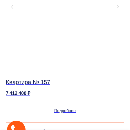
Квартира № 157
К
7 412 400
₽
9 
Подробнее